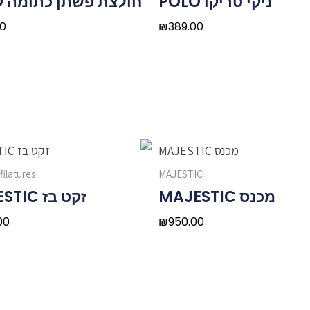
ניקי טריקו POLO
חולצת פשתן כתומה POLO
00
₪
389.00
filatures
MAJESTIC
מכנס MAJESTIC
זקט בז MAJESTIC
.00
₪
950.00