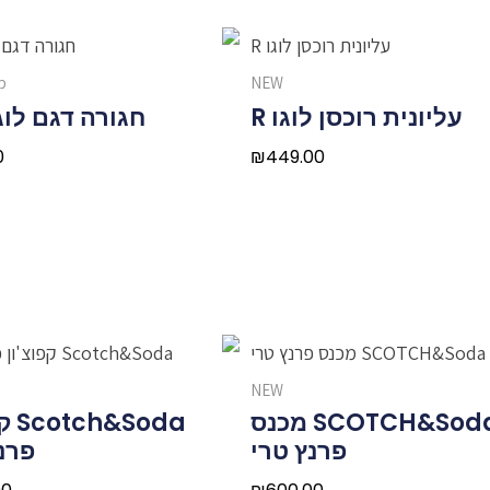
NEW
מ
עליונית רוכסן לוגו R
חגורה דגם לוג
0
₪
449.00
NEW
SCOTCH&Soda מכנס
&Soda
פרנץ טרי
פרנ