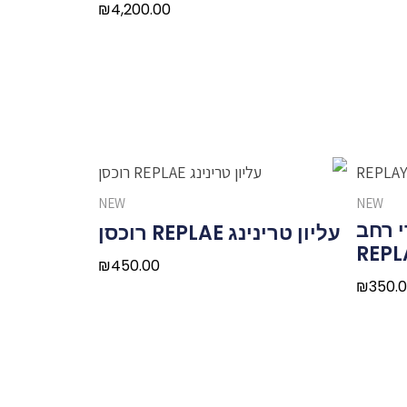
₪
4,200.00
NEW
NEW
 רחב
עליון טרינינג REPLAE רוכסן
REPL
₪
450.00
₪
350.