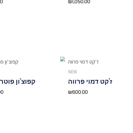
00
₪
1,050.00
NEW
ז'קט דמוי פרווה
קפוצ'ון פוטר
00
₪
600.00