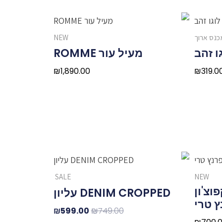
כנס ארוך
NEW
ו זהב
מעיל עור ROMME
₪
1,890.00
₪
319.0
המחיר
המחיר
המקורי
הנוכחי
SALE
NEW
היה:
הוא:
Scotch קפוצ'ון
DENIM CROPPED עליון
₪599.00.
₪749.00.
ץ טרי
₪
599.00
₪
749.00