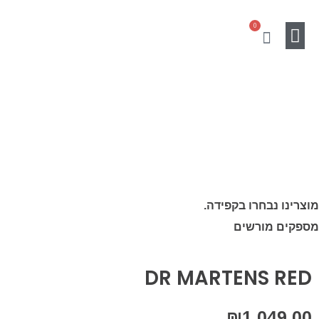
ילוג
0
תוכן
עגלת
קניות
Gift Card
מוצרים נלווים
SALE
מוצרינו נבחרו בקפידה.
מספקים מורשים
DR MARTENS RED
₪
1,049.00