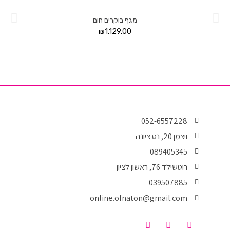
מגף בוקרים חום
₪
1,129.00
052-6557228
ויצמן 20, נס ציונה
089405345
רוטשילד 76, ראשון לציון
039507885
online.ofnaton@gmail.com
T
I
F
i
n
a