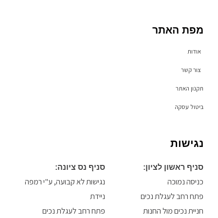
k
s
c
t
t
e
o
a
b
מפת האתר
k
g
o
r
o
a
k
אודות
m
-
f
צור קשר
תקנון האתר
ביטול עסקה
נגישות
סניף ראשון לציון:
סניף נס ציונה:
כניסה נמוכה
נגישות לא קבועה, ע"י רמפה
פתח רחב לעגלת נכים
ניידת
חניית נכים מול החנות
פתח רחב לעגלת נכים