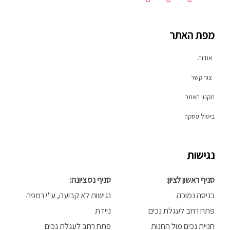
i
n
a
k
s
c
t
t
e
o
a
b
מפת האתר
k
g
o
r
o
a
k
אודות
m
-
f
צור קשר
תקנון האתר
ביטול עסקה
נגישות
סניף ראשון לציון:
סניף נס ציונה:
כניסה נמוכה
נגישות לא קבועה, ע"י רמפה
פתח רחב לעגלת נכים
ניידת
חניית נכים מול החנות
פתח רחב לעגלת נכים