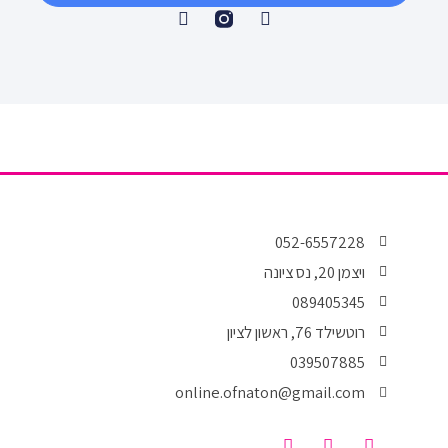
T
F
w
a
i
c
t
e
t
b
e
o
r
o
k
-
f
052-6557228
ויצמן 20, נס ציונה
089405345
רוטשילד 76, ראשון לציון
039507885
online.ofnaton@gmail.com
T
I
F