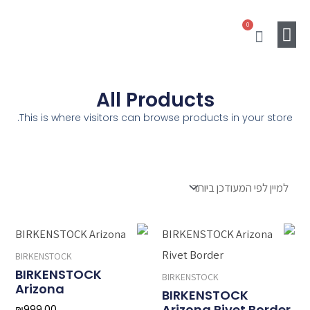
ילוג
0
תוכן
עגלת
קניות
מוצרים נלווים
Gift Card
SALE
All Products
This is where visitors can browse products in your store.
המחיר
המחיר
המקורי
הנוכחי
BIRKENSTOCK
היה:
הוא:
BIRKENSTOCK
₪636.00.
₪749.00.
BIRKENSTOCK
Arizona
BIRKENSTOCK
Arizona Rivet Border
₪
999.00