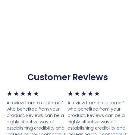
Customer Reviews
דורג
דור
★
★
★
★
★
★
★
★
★
★
“A review from a customer
“A review from a customer
5
5
who benefited from your
who benefited from your
product. Reviews can be a
product. Reviews can be a
מתוך
מת
highly effective way of
highly effective way of
establishing credibility and
establishing credibility and
5
5
increasing your company's
increasing your company's