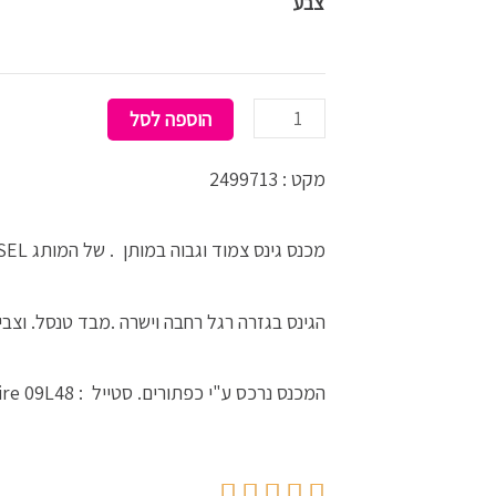
צבע
072.70.
₪1,262.00.
SIRE
relaxed
הוספה לסל
מקט : 2499713
מכנס גינס צמוד וגבוה במותן . של המותג DIESEL
הגינס בגזרה רגל רחבה וישרה .מבד טנסל. וצבי
המכנס נרכס ע"י כפתורים. סטייל : D-sire 09L48