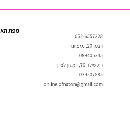
מפת הא
052-6557228
ויצמן 20, נס ציונה
089405345
רוטשילד 76, ראשון לציון
039507885
online.ofnaton@gmail.com
T
I
F
i
n
a
k
s
c
t
t
e
o
a
b
k
g
o
r
o