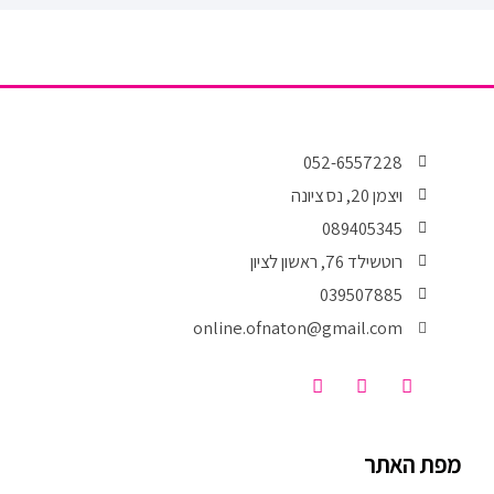
e
o
r
o
k
-
f
052-6557228
ויצמן 20, נס ציונה
089405345
רוטשילד 76, ראשון לציון
039507885
online.ofnaton@gmail.com
T
I
F
i
n
a
k
s
c
t
t
e
o
a
b
מפת האתר
k
g
o
r
o