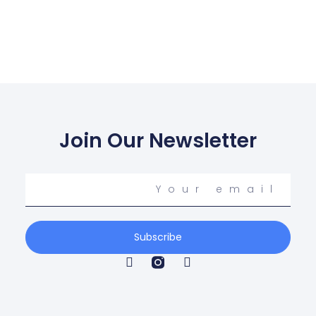
Join Our Newsletter
Your
email
Subscribe
T
F
w
a
i
c
t
e
t
b