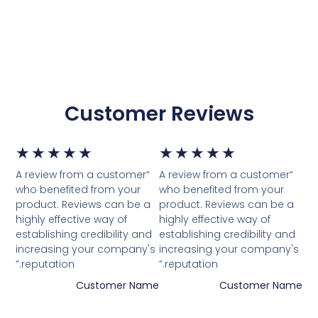
Customer Reviews
דורג
דור
★
★
★
★
★
★
★
★
★
★
“A review from a customer
“A review from a customer
5
5
who benefited from your
who benefited from your
product. Reviews can be a
product. Reviews can be a
מתוך
מת
highly effective way of
highly effective way of
establishing credibility and
establishing credibility and
5
5
increasing your company's
increasing your company's
reputation.”
reputation.”
Customer Name
Customer Name