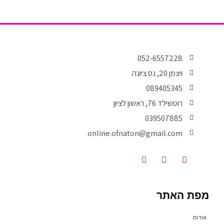
k
-
f
052-6557228
ויצמן 20, נס ציונה
089405345
רוטשילד 76, ראשון לציון
039507885
online.ofnaton@gmail.com
T
I
F
i
n
a
k
s
c
t
t
e
o
a
b
מפת האתר
k
g
o
r
o
a
k
אודות
m
-