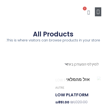
ילוג
0
תוכן
עגלת
קניות
Gift Card
מוצרים נלווים
SALE
All Products
This is where visitors can browse products in your store.
המחיר
המחיר
המקורי
הנוכחי
AUTRE
היה:
הוא:
₪851.00.
₪1,020.00.
LOW PLATFORM
₪
1,020.00
₪
851.00