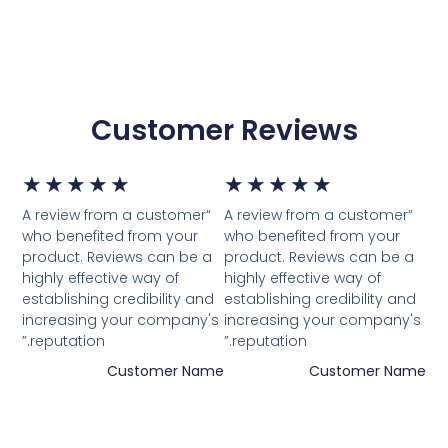
Customer Reviews
דורג
דור
★
★
★
★
★
★
★
★
★
★
“A review from a customer
“A review from a customer
5
5
who benefited from your
who benefited from your
product. Reviews can be a
product. Reviews can be a
מתוך
מת
highly effective way of
highly effective way of
establishing credibility and
establishing credibility and
5
5
increasing your company's
increasing your company's
reputation.”
reputation.”
Customer Name
Customer Name