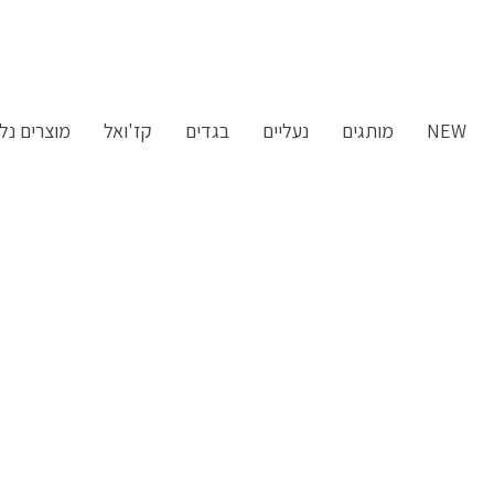
ילוג
תוכן
NEW
מותגים
נעליים
בגדים
קז'ואל
מוצרים נלו