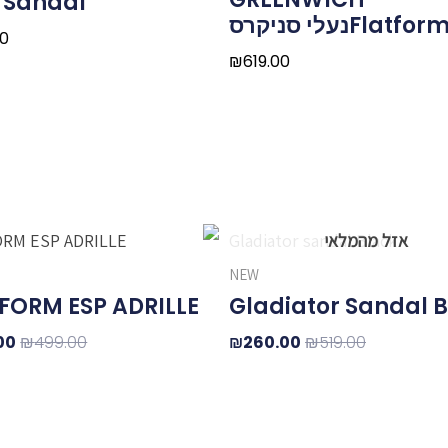
n Sandal
Flatforנעלי סניקרס
00
₪
619.00
המחיר
המחיר
המ
המקורי
הנוכחי
המק
NEW
היה:
הוא:
היה
FORM ESP ADRILLE
Gladiator Sandal 
00.
₪260.00.
₪519.00.
00
₪
499.00
₪
260.00
₪
519.00