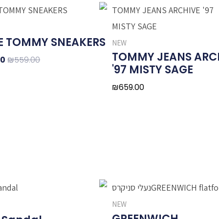
המ
המ
הי
E TOMMY SNEAKERS
0.
NEW
TOMMY JEANS ARC
00
₪
559.00
'97 MISTY SAGE
₪
659.00
NEW
GREENWICH