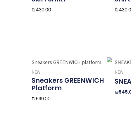
₪
430.00
₪
430.
חיר
המחיר
ורי
הנוכחי
NEW
NEW
:
הוא:
Sneakers GREENWICH
SNEA
₪545.00.
₪779.0
Platform
₪
545.
₪
599.00