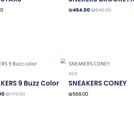
00
₪
454.00
₪
649.00
המ
המק
NEW
היה
KERS 9 Buzz Color
SNEAKERS CONEY
0.
00
₪
779.00
₪
569.00