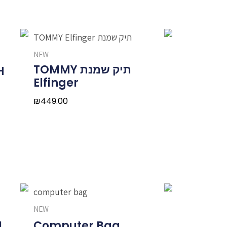
NEW
תיק שמנת TOMMY
H
Elfinger
₪
449.00
NEW
N
Computer Bag