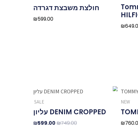
ימטרית Tommy
חולצת משבצת דגרדה
HILF
₪
599.00
₪
649.
המחיר
המחיר
המקורי
הנוכחי
SALE
NEW
היה:
הוא:
DENIM CROPPED עליון
₪599.00.
₪749.00.
₪
599.00
₪
749.00
₪
760.