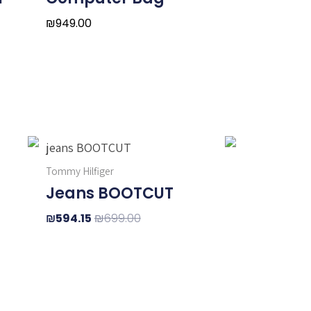
₪
949.00
המחיר
המחיר
המקורי
הנוכחי
Tommy Hilfiger
היה:
הוא:
Jeans BOOTCUT
₪594.15.
₪699.00.
₪
594.15
₪
699.00