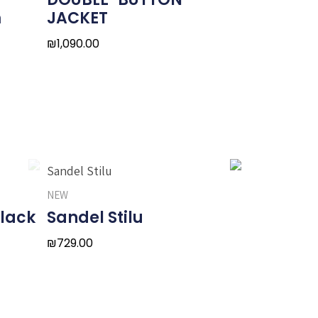
JACKET
m
₪
1,090.00
NEW
Black
Sandel Stilu
₪
729.00