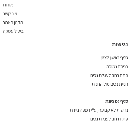
o
a
b
אודות
k
g
o
o
r
צור קשר
a
k
תקנון האתר
m
-
ביטול עסקה
f
ישות
 ראשון לציון:
סה נמוכה
 רחב לעגלת נכים
ית נכים מול החנות
 נס ציונה:
שות לא קבועה, ע"י רמפה ניידת
 רחב לעגלת נכים