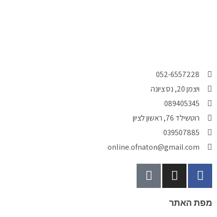
t
t
e
r
052-6557228
ויצמן 20, נס ציונה
089405345
רוטשילד 76, ראשון לציון
039507885
online.ofnaton@gmail.com
T
I
F
i
n
a
k
s
c
ת האתר
t
t
e