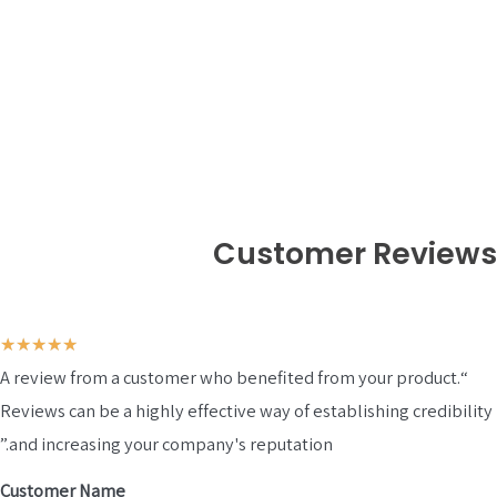
Customer Revie
דורג
★
★
★
★
★
“A review from a customer who benefited from your product.
5
Reviews can be a highly effective way of establishing credibi
מתוך
and increasing your company's reputation.”
5
Customer Name