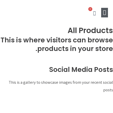
0
עגלת
קניות
All Produc
מוצרים נלווים
Gift Card
SALE
This is where visitors can bro
products in your sto
Social Media Pos
This is a gallery to showcase images from your recent s
p