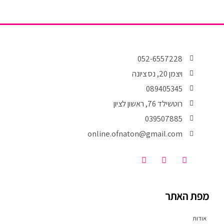
052-6557228
ויצמן 20, נס ציונה
089405345
רוטשילד 76, ראשון לציון
039507885
online.ofnaton@gmail.com
T
I
F
i
n
a
k
s
c
t
t
e
o
a
b
מפת האתר
k
g
o
r
o
a
k
אודות
m
-