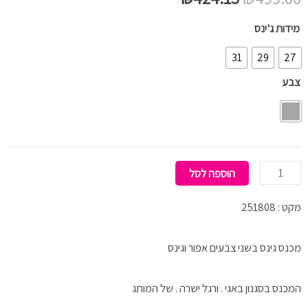
המקורי
הנוכחי
כמות
מידות ג'ינס
של
היה:
הוא:
31
29
27
94
צבע
₪424.15.
₪499.00.
BAGGY
BELTS
הוספה לסל
מקט : 251808
מכנס גינס בשני צבעים אפור וגינס
המכנס בסגנון באגי . ורגל ישרה . של המותג