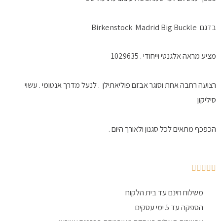
Birkenstock Madrid
 מראה אלגנטי וייחודי . 1029635
עה רחבה אחת וסוגר אבזם פוליאתילן . לנעל מדרך אנטומי . עשוי
קון
כף מתאים לכל סגנון ולאורך היום .
משלוח חינם עד בית הלקוח
הספקה עד 5 ימי עסקים