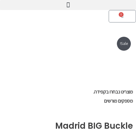
0
SA
עגלת
קניות
Sale
רינו נבחרו בקפידה.
קים מורשים
Madrid BIG Buck