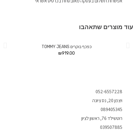
אפשרות תשלום בעסקה מאובטחת בכרטיס אשראי
 מוצרים שתאהבו
כפכף בוקרים TOMMY JEANS
₪
919.00
052-6557228
ויצמן 20, נס ציונה
089405345
רוטשילד 76, ראשון לציון
039507885