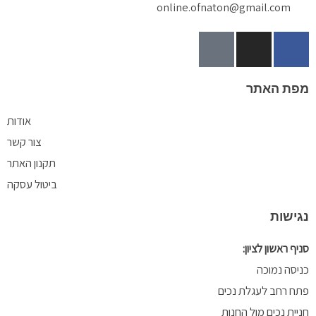
online.ofnaton@gmail.com
T
I
F
i
n
a
k
s
c
ת האתר
t
t
e
o
a
b
אודות
k
g
o
o
r
צור קשר
a
k
תקנון האתר
m
-
ביטול עסקה
f
ישות
 ראשון לציון:
סה נמוכה
 רחב לעגלת נכים
ית נכים מול החנות