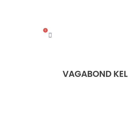
0
עגלת
קניות
VAGABOND KE