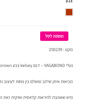
צבע
KELSEY
COCOA
BROWN
הוספה לסל
מקט : 250239
נעלי VAGABOND – דגם kelsey צבע cocoa brown ,
מביאות איתן שילוב מושלם בין נוחות לעיצוב נקי 
מיש שאוהבת להיראות קלאסית ושיקית זאת הנ