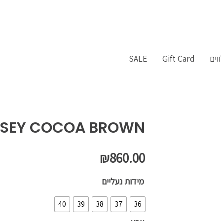
וים
Gift Card
SALE
LSEY COCOA BROWN
₪
860.00
כמות
מידות נעליים
של
40
39
38
37
36
VAGABOND