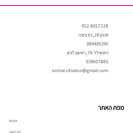
052-6557228
ויצמן 20, נס ציונה
089405345
רוטשילד 76, ראשון לציון
039507885
online.ofnaton@gmail.com
T
I
F
i
n
a
k
s
c
t
t
e
o
a
b
מפת האתר
k
g
o
r
o
a
k
אודות
m
-
f
צור קשר