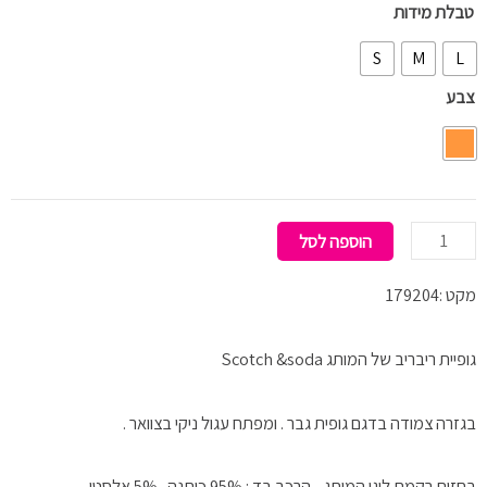
כמות
טבלת מידות
של
S
M
L
Reeve
צבע
tank
top
הוספה לסל
מקט :179204
גופיית ריבריב של המותג Scotch &soda
בגזרה צמודה בדגם גופית גבר . ומפתח עגול ניקי בצוואר .
בחזית רקמת לוגו המותג . הרכב בד : 95% כותנה . 5% אלסטן.