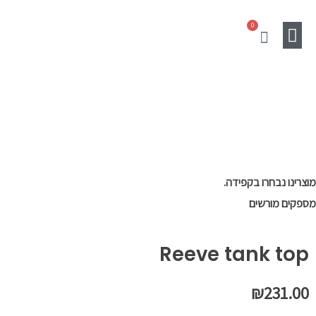
ילוג
0
תוכן
עגלת
קניות
מוצרים נלווים
Gift Card
SALE
מוצרינו נבחרו בקפידה.
מספקים מורשים
Reeve tank top
₪
231.00