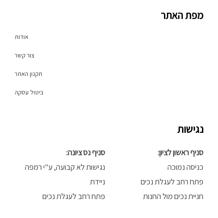
o
a
b
מפת האתר
k
g
o
r
o
a
k
אודות
m
-
f
צור קשר
תקנון האתר
ביטול עסקה
נגישות
סניף ראשון לציון:
סניף נס ציונה:
כניסה נמוכה
נגישות לא קבועה, ע"י רמפה
פתח רחב לעגלת נכים
ניידת
חניית נכים מול החנות
פתח רחב לעגלת נכים