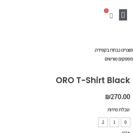
ילוג
0
תוכן
עגלת
קניות
מוצרים נלווים
Gift Card
SALE
מוצרינו נבחרו בקפידה.
מספקים מורשים
ORO T-Shirt Black
₪
270.00
כמות
טבלת מידות
של
2
1
0
ORO
צבע