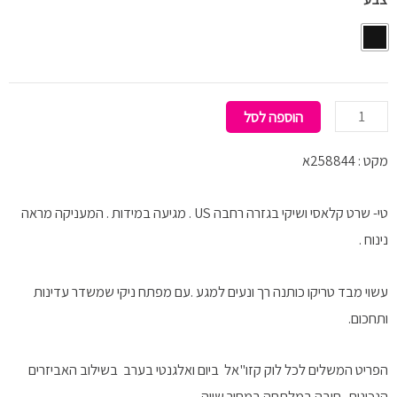
T-
Shirt
Black
הוספה לסל
מקט : 258844א
טי- שרט קלאסי ושיקי בגזרה רחבה US . מגיעה במידות . המעניקה מראה
נינוח .
עשוי מבד טריקו כותנה רך ונעים למגע .עם מפתח ניקי שמשדר עדינות
ותחכום.
הפריט המשלים לכל לוק קזו"אל ביום ואלגנטי בערב בשילוב האביזרים
הנכונים. חובה במלתחה במחיר שווה