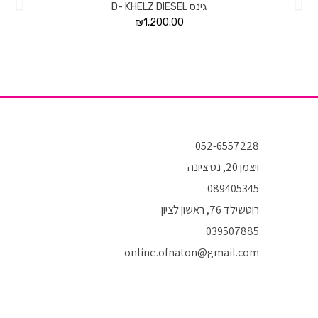
גינס D- KHELZ DIESEL
₪
1,200.00
052-6557228
ויצמן 20, נס ציונה
089405345
רוטשילד 76, ראשון לציון
039507885
online.ofnaton@gmail.com
T
I
F
i
n
a
k
s
c
t
t
e