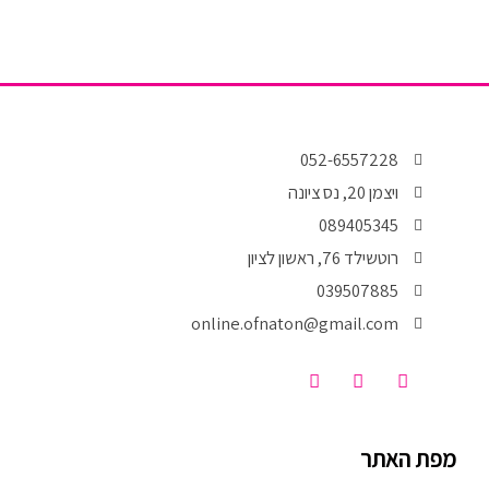
052-6557228
ויצמן 20, נס ציונה
089405345
רוטשילד 76, ראשון לציון
039507885
online.ofnaton@gmail.com
T
I
F
i
n
a
k
s
c
t
t
e
o
a
b
מפת האתר
k
g
o
r
o