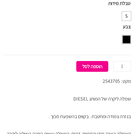
כמות
טבלת מידות
של
S
ONY
צבע
DRESS
הוספה לסל
מקט : 2543705
שמלה ליקרה של המותג DIESEL
בגזרה צמודה ומחטבת . בקווים בהשפעת מכוך .
השמלה באורך מידי וכתפיות דקות .השמלה עשויה כותנה בשילוב ליקרה