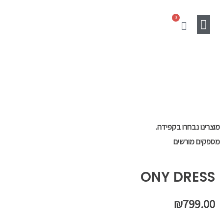
ילוג
0
תוכן
עגלת
קניות
מוצרים נלווים
Gift Card
SALE
מוצרינו נבחרו בקפידה.
מספקים מורשים
ONY DRESS
₪
799.00