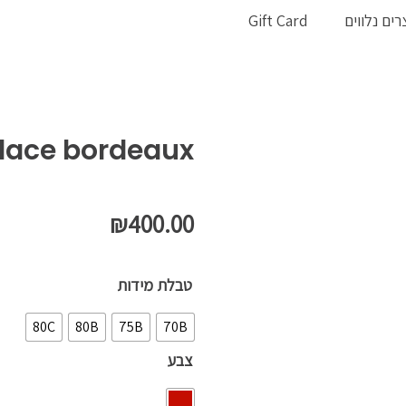
רים נלווים
Gift Card
lace bordeaux
₪
400.00
כמות
טבלת מידות
של
80C
80B
75B
70B
Burgundy
צבע
lace
bordeaux