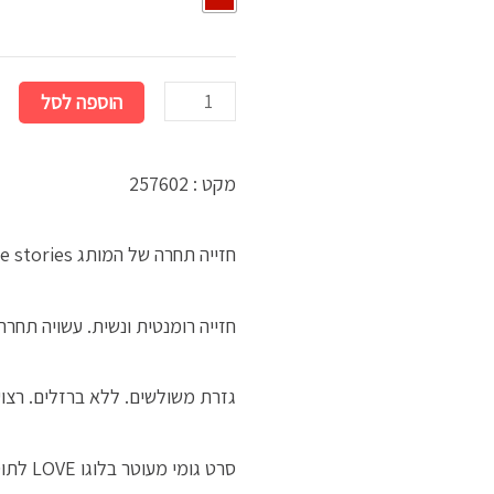
הוספה לסל
מקט : 257602
חזייה תחרה של המותג love stories
חזייה רומנטית ונשית. עשויה תחר
גזרת משולשים. ללא ברזלים. רצו
סרט גומי מעוטר בלוגו LOVE לתוספת טאצ" מוצרים מקורים של המוג .