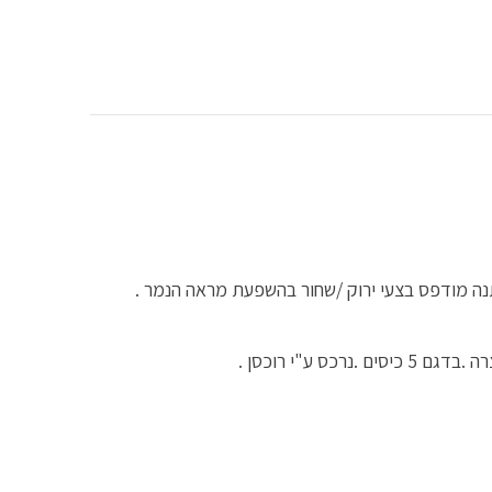
ס ע"י רוכסן .