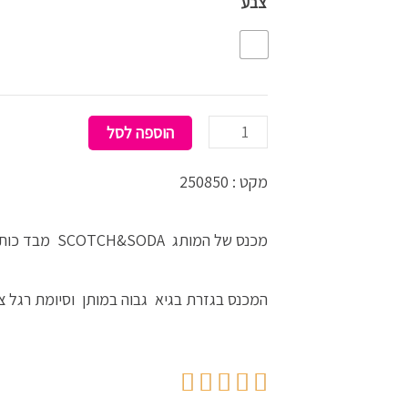
צבע
pants
scotch
soda
הוספה לסל
מקט : 250850
מכנס של המותג SCOTCH&SODA מבד כותנה מודפס בצעי ירוק /שחור בהשפעת מראה הנמר .
המכנס בגזרת בגיא גבוה במותן וסיומת רגל צרה .בדגם 5 כיסים .נרכ