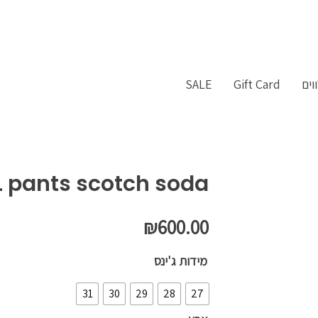
וים
Gift Card
SALE
 pants scotch soda
₪
600.00
כמות
מידות ג'ינס
של
31
30
29
28
27
ANIMAL