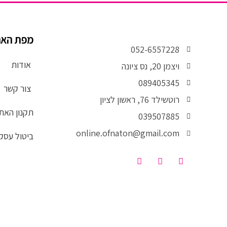
מפת הא
052-6557228
אודות
ויצמן 20, נס ציונה
089405345
צור קשר
רוטשילד 76, ראשון לציון
תקנון האת
039507885
online.ofnaton@gmail.com
ביטול עסק
T
I
F
i
n
a
k
s
c
t
t
e
o
a
b
k
g
o
r
o
a
k
m
-