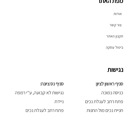
מפת האתר
k
g
o
r
o
a
k
אודות
m
-
f
צור קשר
תקנון האתר
ביטול עסקה
נגישות
סניף ראשון לציון:
סניף נס ציונה:
כניסה נמוכה
נגישות לא קבועה, ע"י רמפה
פתח רחב לעגלת נכים
ניידת
חניית נכים מול החנות
פתח רחב לעגלת נכים