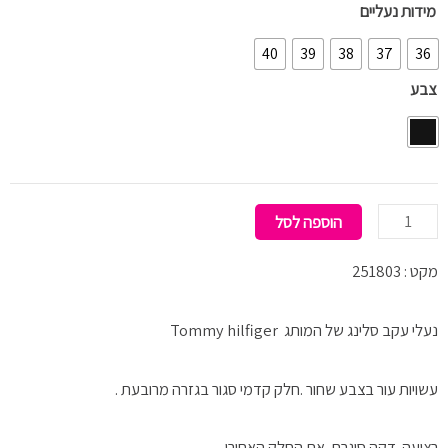
כמות
מידות נעליים
של
40
39
38
37
36
Sandel
צבע
Stilu
הוספה לסל
מקט : 251803
נעלי עקב סלינג של המותג Tommy hilfiger
עשויות עור בצבע שחור .חלק קדמי סגור בגזרה מרובעת .
רצועה דקה סוגרת את החלק האחורי .