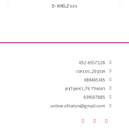
גינס D- KHELZ
052-6557228
ויצמן 20, נס ציונה
089405345
רוטשילד 76, ראשון לציון
039507885
online.ofnaton@gmail.com
T
I
F
i
n
a
k
s
c