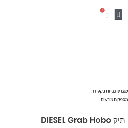
ילוג
0
תוכן
עגלת
קניות
מוצרים נלווים
Gift Card
SALE
מוצרינו נבחרו בקפידה.
מספקים מורשים
תיק DIESEL Grab Hobo