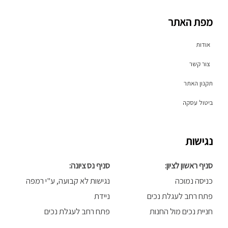
t
t
e
o
a
b
מפת האתר
k
g
o
r
o
a
k
אודות
m
-
f
צור קשר
תקנון האתר
ביטול עסקה
נגישות
סניף ראשון לציון:
סניף נס ציונה:
כניסה נמוכה
נגישות לא קבועה, ע"י רמפה
פתח רחב לעגלת נכים
ניידת
חניית נכים מול החנות
פתח רחב לעגלת נכים