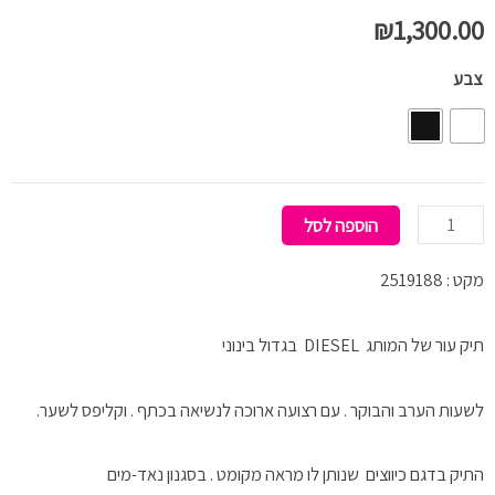
₪
1,300.00
כמות
צבע
של
תיק
DIESEL
Grab
הוספה לסל
Hobo
מקט : 2519188
תיק עור של המותג DIESEL בגדול בינוני
לשעות הערב והבוקר . עם רצועה ארוכה לנשיאה בכתף . וקליפס לשער.
התיק בדגם כיווצים שנותן לו מראה מקומט . בסגנון נאד-מים