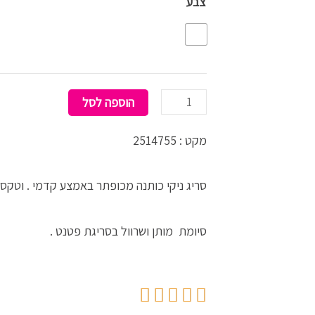
צבע
POLO
צמות
הוספה לסל
מקט : 2514755
סריג ניקי כותנה מכופתר באמצע קדמי . וטקסט
סיומת מותן ושרוול בסריגת פטנט .