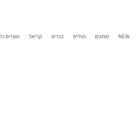
ילוג
תוכן
NEW
מותגים
נעליים
בגדים
קז'ואל
מוצרים נלו