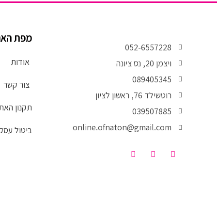
מפת הא
052-6557228
אודות
ויצמן 20, נס ציונה
089405345
צור קשר
רוטשילד 76, ראשון לציון
תקנון האת
039507885
online.ofnaton@gmail.com
ביטול עסק
T
I
F
i
n
a
k
s
c
t
t
e
o
a
b
k
g
o
r
o
a
k
m
-