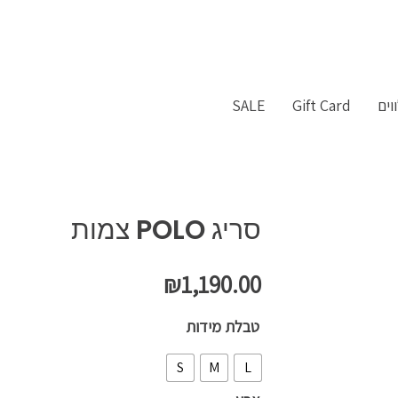
וים
Gift Card
SALE
סריג POLO צמות
₪
1,190.00
כמות
טבלת מידות
של
S
M
L
סריג