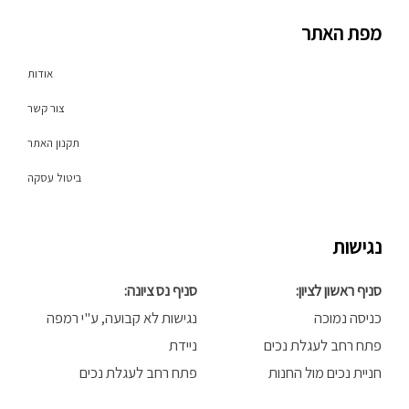
t
t
e
o
a
b
מפת האתר
k
g
o
r
o
a
k
אודות
m
-
f
צור קשר
תקנון האתר
ביטול עסקה
נגישות
סניף ראשון לציון:
סניף נס ציונה:
כניסה נמוכה
נגישות לא קבועה, ע"י רמפה
פתח רחב לעגלת נכים
ניידת
חניית נכים מול החנות
פתח רחב לעגלת נכים