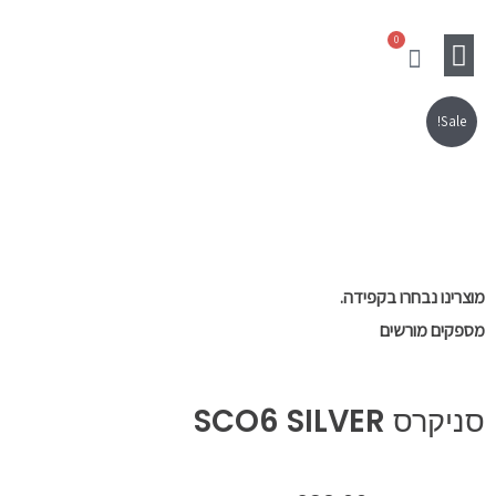
ילוג
0
תוכן
עגלת
קניות
Sale!
מוצרים נלווים
Gift Card
SALE
מוצרינו נבחרו בקפידה.
מספקים מורשים
סניקרס SCO6 SILVER