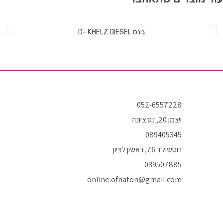
גינס D- KHELZ DIESEL
052-6557228
ויצמן 20, נס ציונה
089405345
רוטשילד 76, ראשון לציון
039507885
online.ofnaton@gmail.com
T
I
F
i
n
a
k
s
c