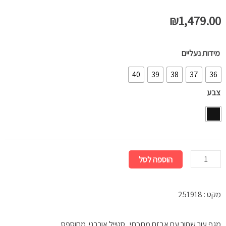
₪
1,479.
ת
ות נעליים
40
39
38
37
ע
BAD
BI
הוספה לסל
251918
 עור שחור עם אבזם מתכתי. סטייל אורבני מחוספס.