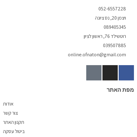
052-6557228
ויצמן 20, נס ציונה
089405345
רוטשילד 76, ראשון לציון
039507885
online.ofnaton@gmail.com
T
I
F
i
n
a
k
s
c
ת האתר
t
t
e
o
a
b
אודות
k
g
o
o
r
צור קשר
a
k
תקנון האתר
m
-
ביטול עסקה