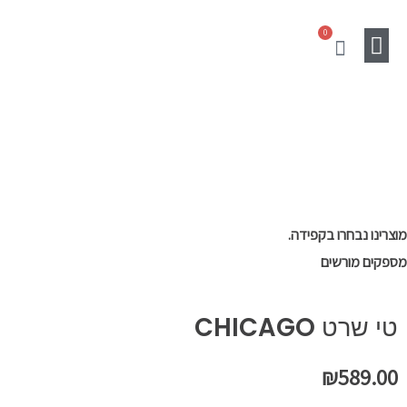
ילוג
0
תוכן
עגלת
קניות
מוצרים נלווים
Gift Card
SALE
מוצרינו נבחרו בקפידה.
מספקים מורשים
טי שרט CHICAGO
₪
589.00