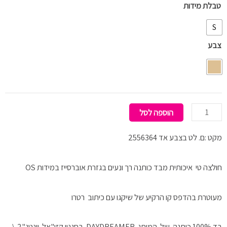
כמות
טבלת מידות
של
S
טי
צבע
שרט
CHICAGO
הוספה לסל
מקט :ם. לט בצבע אד 2556364
חולצה טי איכותית מבד כותנה רך ונעים בגזרת אוברסייז במידות OS
מעוטרת בהדפס קו הרקיע של שיקגו עם כיתוב רטרו
בד 100% כותנה של המותג DAYDREAMER בסגנון קזו"אל וינטג"2,\