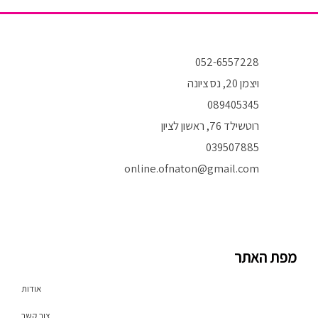
052-6557228
ויצמן 20, נס ציונה
089405345
רוטשילד 76, ראשון לציון
039507885
online.ofnaton@gmail.com
T
I
F
i
n
a
k
s
c
t
t
e
o
a
b
מפת האתר
k
g
o
r
o
a
k
אודות
m
-
f
צור קשר