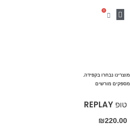
ילוג
0
תוכן
עגלת
קניות
Gift Card
מוצרים נלווים
SALE
מוצרינו נבחרו בקפידה.
מספקים מורשים
טופ REPLAY
₪
220.00