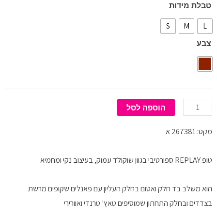
כמות
טבלת מידות
של
S
M
L
טופ
צבע
REPLAY
הוספה לסל
מקט: 267381 א
טופ REPLAY ספורטיבי בגוון שוקולד עמוק, בעיצוב נקי ומחמיא
הוא משלב בד חלק ואטום בחלק העליון עם פאנלים שקופים מרשת
בצדדים ובחלק התחתון שמוסיפים טאץ' טרנדי ואוורירי