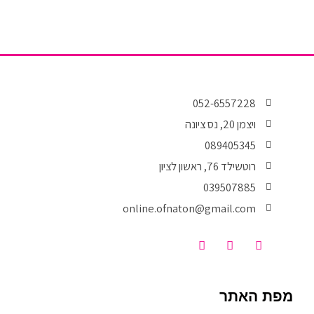
052-6557228
ויצמן 20, נס ציונה
089405345
רוטשילד 76, ראשון לציון
039507885
online.ofnaton@gmail.com
T
I
F
i
n
a
k
s
c
t
t
e
o
a
b
מפת האתר
k
g
o
r
o