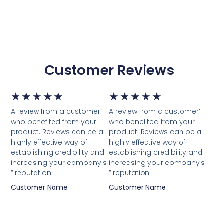
Customer Reviews
דורג
דור
★
★
★
★
★
★
★
★
★
★
“A review from a customer
“A review from a customer
5
5
who benefited from your
who benefited from your
product. Reviews can be a
product. Reviews can be a
מתוך
מת
highly effective way of
highly effective way of
establishing credibility and
establishing credibility and
5
5
increasing your company's
increasing your company's
reputation.”
reputation.”
Customer Name
Customer Name