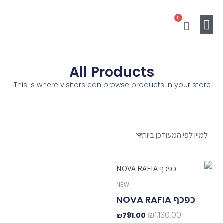
ילוג
0
תוכן
עגלת
קניות
Gift Card
מוצרים נלווים
SALE
All Products
This is where visitors can browse products in your store.
המחיר
המחיר
המקורי
הנוכחי
NEW
היה:
הוא:
₪791.00.
₪1,130.00.
כפכף NOVA RAFIA
₪
1,130.00
₪
791.00