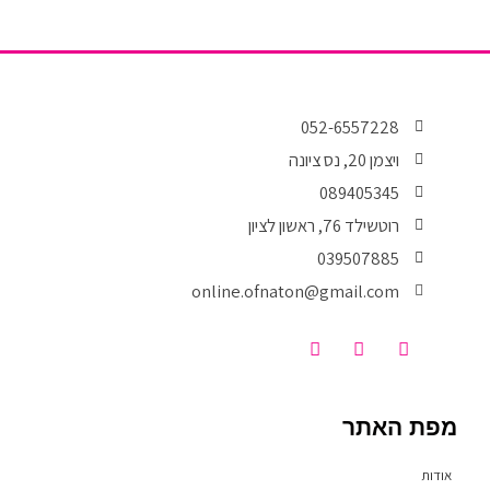
k
-
f
052-6557228
ויצמן 20, נס ציונה
089405345
רוטשילד 76, ראשון לציון
039507885
online.ofnaton@gmail.com
T
I
F
i
n
a
k
s
c
t
t
e
o
a
b
מפת האתר
k
g
o
r
o
a
k
אודות
m
-