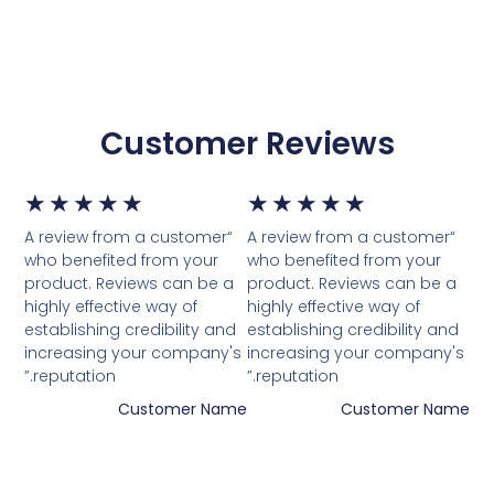
Customer Reviews
דורג
דור
★
★
★
★
★
★
★
★
★
★
“A review from a customer
“A review from a customer
5
5
who benefited from your
who benefited from your
product. Reviews can be a
product. Reviews can be a
מתוך
מת
highly effective way of
highly effective way of
establishing credibility and
establishing credibility and
5
5
increasing your company's
increasing your company's
reputation.”
reputation.”
Customer Name
Customer Name