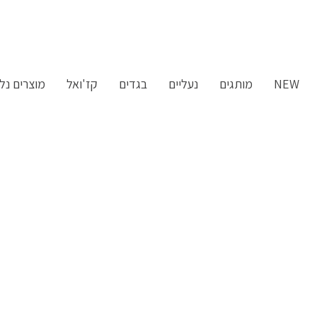
ילוג
תוכן
NEW
מותגים
נעליים
בגדים
קז'ואל
מוצרים נלו