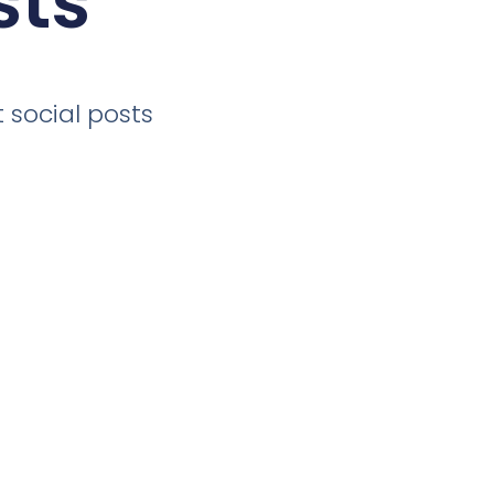
sts
 social posts