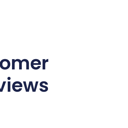
tomer
views