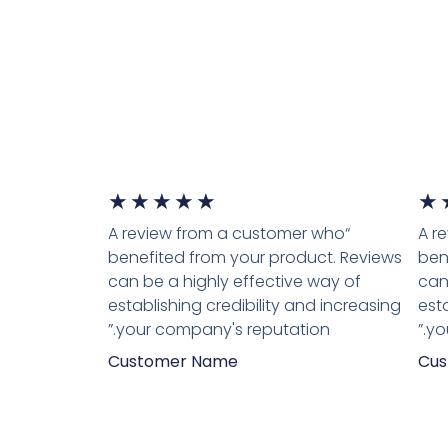
דורג
דורג
★
★
★
★
★
★
“A review from a customer who
“A 
5
5
benefited from your product. Reviews
ben
מתוך
מתוך
can be a highly effective way of
can
establishing credibility and increasing
est
5
5
your company's reputation.”
yo
Customer Name
Cus