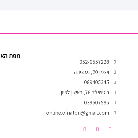
מפת הא
052-6557228
ויצמן 20, נס ציונה
089405345
רוטשילד 76, ראשון לציון
039507885
online.ofnaton@gmail.com
T
I
F
i
n
a
k
s
c