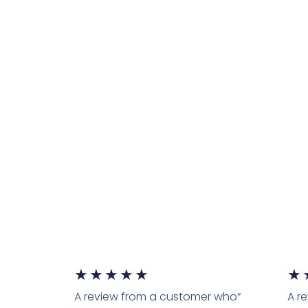
דורג
דורג
★
★
★
★
★
★
“A review from a customer who
“A 
5
5