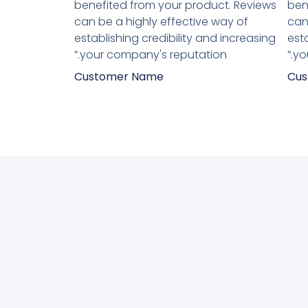
benefited from your product. Reviews
ben
מתוך
מתוך
can be a highly effective way of
can
establishing credibility and increasing
est
5
5
your company's reputation.”
yo
Customer Name
Cus