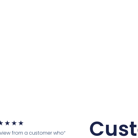
Cus
★
★
★
★
review from a customer who