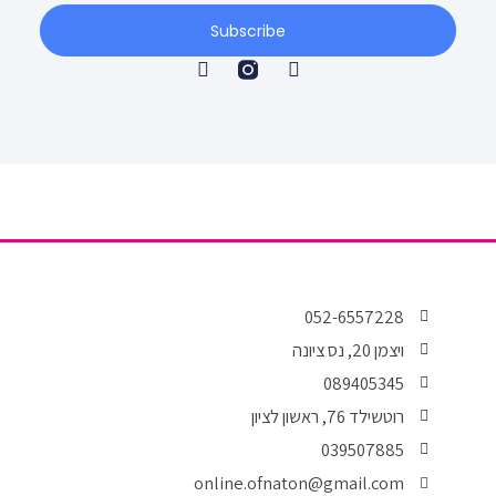
Subscribe
T
F
w
a
i
c
t
e
t
b
e
o
r
o
k
-
f
052-6557228
ויצמן 20, נס ציונה
089405345
רוטשילד 76, ראשון לציון
039507885
online.ofnaton@gmail.com