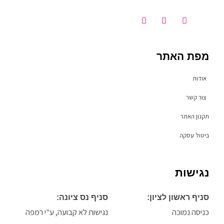
T
I
F
i
n
a
k
s
c
t
t
e
o
a
b
מפת האתר
k
g
o
r
o
a
k
אודות
m
-
f
צור קשר
תקנון האתר
ביטול עסקה
נגישות
סניף ראשון לציון:
סניף נס ציונה:
כניסה נמוכה
נגישות לא קבועה, ע"י רמפה