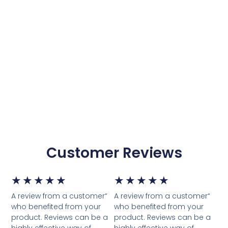
Customer Reviews
דורג
דור
★
★
★
★
★
★
★
★
★
★
“A review from a customer
“A review from a customer
5
5
who benefited from your
who benefited from your
product. Reviews can be a
product. Reviews can be a
מתוך
מת