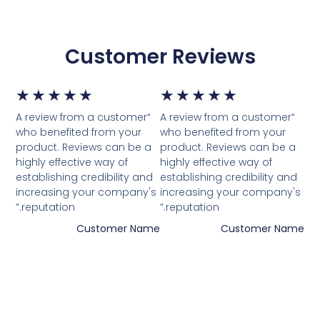
Customer Reviews
דורג
דור
★
★
★
★
★
★
★
★
★
★
“A review from a customer
“A review from a customer
5
5
who benefited from your
who benefited from your
product. Reviews can be a
product. Reviews can be a
מתוך
מת
highly effective way of
highly effective way of
establishing credibility and
establishing credibility and
5
5
increasing your company's
increasing your company's
reputation.”
reputation.”
Customer Name
Customer Name