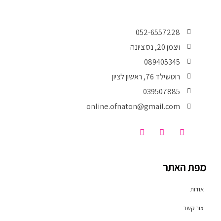
052-6557228
ויצמן 20, נס ציונה
089405345
רוטשילד 76, ראשון לציון
039507885
online.ofnaton@gmail.com
T
I
F
i
n
a
k
s
c
t
t
e
o
a
b
מפת האתר
k
g
o
r
o
a
k
אודות
m
-
f
צור קשר