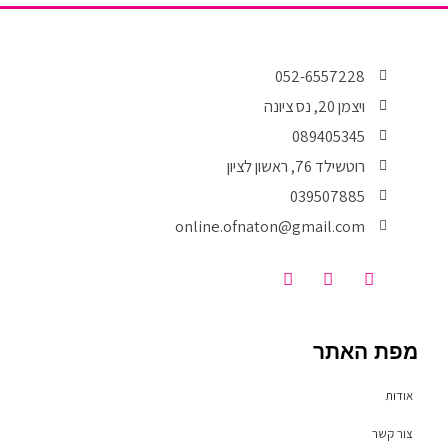
052-6557228
ויצמן 20, נס ציונה
089405345
רוטשילד 76, ראשון לציון
039507885
online.ofnaton@gmail.com
T
I
F
i
n
a
k
s
c
t
t
e
o
a
b
מפת האתר
k
g
o
r
o
a
k
אודות
m
-
f
צור קשר