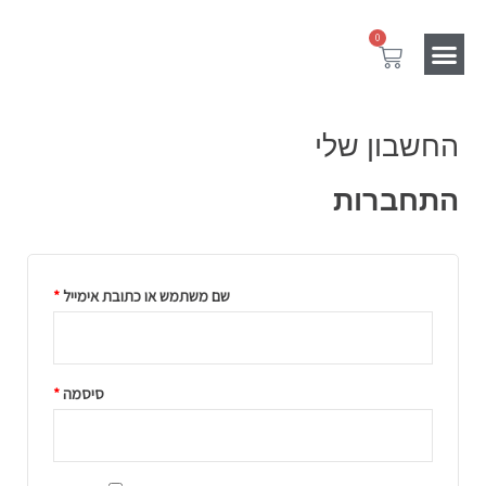
ילוג
חובה
חובה
0
תוכן
עגלת
קניות
מוצרים נלווים
Gift Card
SALE
החשבון שלי
התחברות
שם משתמש או כתובת אימייל
*
סיסמה
*