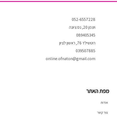
052-6557228
ויצמן 20, נס ציונה
089405345
רוטשילד 76, ראשון לציון
039507885
online.ofnaton@gmail.com
T
I
F
i
n
a
k
s
c
t
t
e
o
a
b
מפת האתר
k
g
o
r
o
a
k
אודות
m
-
f
צור קשר