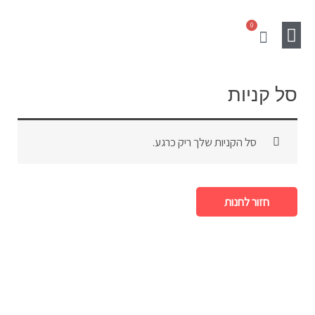
ילוג
0
תוכן
עגלת
קניות
מוצרים נלווים
Gift Card
SALE
סל קניות
סל הקניות שלך ריק כרגע.
חזור לחנות