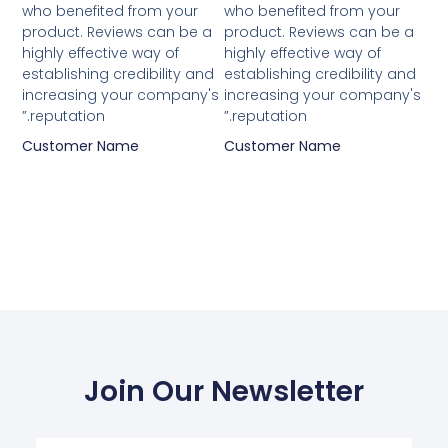
who benefited from your
who benefited from your
product. Reviews can be a
product. Reviews can be a
מתוך
מת
highly effective way of
highly effective way of
establishing credibility and
establishing credibility and
5
5
increasing your company's
increasing your company's
reputation.”
reputation.”
Customer Name
Customer Name
Join Our Newsletter