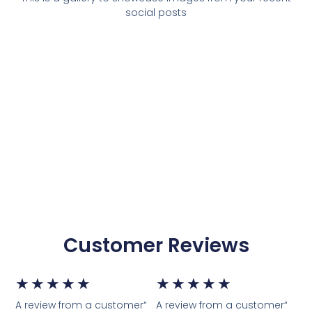
social posts
Customer Reviews
דורג
דור
★
★
★
★
★
★
★
★
★
★
“A review from a customer
“A review from a customer
5
5